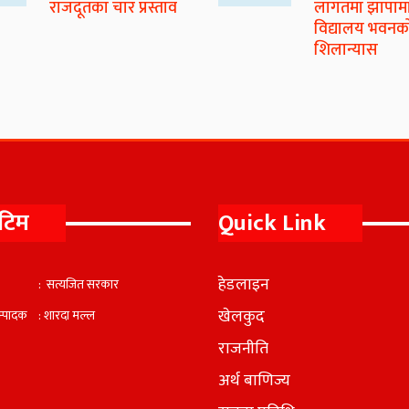
राजदूतका चार प्रस्ताव
लागतमा झापाम
विद्यालय भवनक
शिलान्यास
 टिम
Quick Link
हेडलाइन
्ष : सत्यजित सरकार
खेलकुद
सम्पादक : शारदा मल्ल
राजनीति
अर्थ बाणिज्य