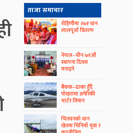
ताजा समाचार
ही
रोहिणीमा २७१ थान
लालपूर्जा वितरण
नेपाल–चीन ७१औं
स्थापना दिवस
मनाइने
बैंकक–ढाका हुँदै
ी
पोखरामा अमेरिकी
चार्टर विमान
चितवनको धान
खेतमा चिनियाँ युवा र
कूटनीतिज्ञ