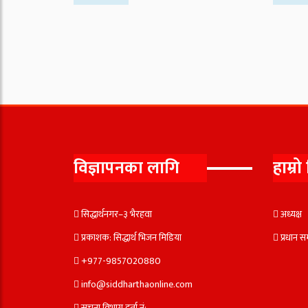
विज्ञापनका लागि
हाम्रो
सिद्धार्थनगर–३ भैरहवा
अध्यक
प्रकाशक: सिद्धार्थ भिजन मिडिया
प्रधान 
+977-9857020880
info@siddharthaonline.com
सूचना विभाग दर्ता नं: