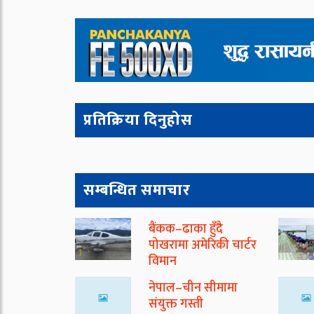
प्रतिक्रिया दिनुहोस
सम्बन्धित समाचार
बैंकक–ढाका हुँदै
पोखरामा अमेरिकी चार्टर
विमान
नेपाल–चीन सीमामा
संयुक्त गस्ती