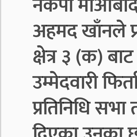
नेकपा माओबादी 
अहमद खाँनले प्
क्षेत्र ३ (क) बाट
उम्मेदवारी फिर्त
प्रतिनिधि सभा तर
दिएका उनका छो