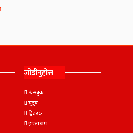
ा
ो
जोडीनुहोस
फेसबुक
युटूब
ट्विटहरु
इन्स्टाग्राम