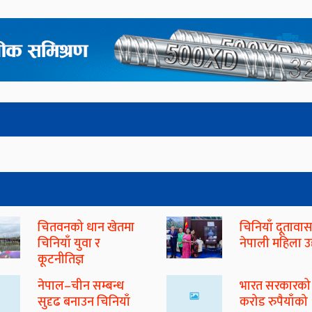
चितवनको धान खेतमा
चिनियाँ दूतावा
चिनियाँ युवा र
नेपाली महिला उद
कूटनीतिज्ञ
नेपाल–चीन सम्बन्ध
भारत सरकारको
सुदृढ बनाउन चिनियाँ
करोड रुपैयाँको