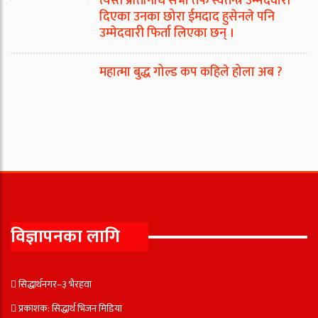
त्यस्तै प्रतिनिधि सभा तर्फ स्वतन्त्र उम्मेदवारी
दिएका उनका छोरा ईमदाद हुसेनले पनि
उम्मेदवारी फिर्ता लिएका छन् ।
महात्मा बुद्ध गोल्ड कप कहिले होला अब ?
विज्ञापनका लागि
सिद्धार्थनगर–३ भैरहवा
प्रकाशक: सिद्धार्थ भिजन मिडिया